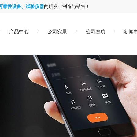
可靠性设备、试验仪器
的研发、制造与销售！
产品中心
公司实景
公司资质
新闻