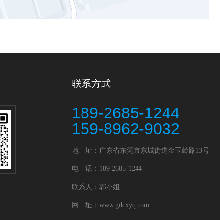
联系方式
189-2685-1244
159-8962-9032
地 址：广东省东莞市东城街道金玉岭路13号
电 话：189-2685-1244
联系人：郭小姐
网 址：www.gdcxyq.com