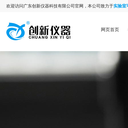
欢迎访问广东创新仪器科技有限公司官网，本公司致力于
实验室
网页首页