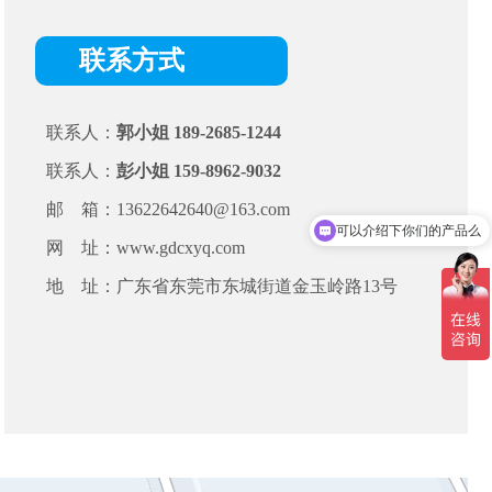
联系方式
联系人：
郭小姐 189-2685-1244
联系人：
彭小姐 159-8962-9032
邮 箱：13622642640@163.com
可以介绍下你们的产品么
网 址：www.gdcxyq.com
地 址：广东省东莞市东城街道金玉岭路13号